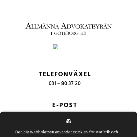
TELEFONVÄXEL
031 – 80 37 20
E-POST
info@allmanna-advokatbyran.se
Den här webbplatsen använder cookies
för statistik och
BESÖKSADRESS