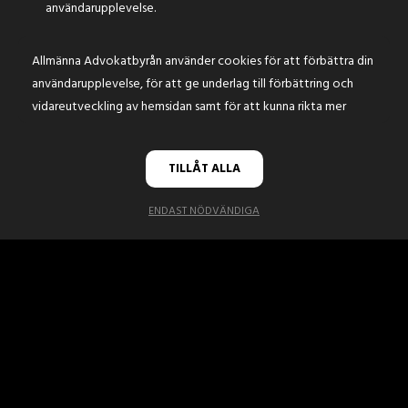
användarupplevelse.
Postgatan 28, 7 vån (Femmanhuset i Östra
Nordstan)
Allmänna Advokatbyrån använder cookies för att förbättra din
användarupplevelse, för att ge underlag till förbättring och
vidareutveckling av hemsidan samt för att kunna rikta mer
MOTTAGNINGSKONTOR I BORÅS
relevanta erbjudanden till dig.
Västerbrogatan 8A, Borås
Läs gärna vår
personuppgiftspolicy
. Om du samtycker till vår
TILLÅT ALLA
användning, välj
Tillåt alla
. Om du vill ändra ditt val i efterhand
MOTTAGNINGSKONTOR I
hittar du den möjligheten i botten på sidan.
ENDAST NÖDVÄNDIGA
VÄNERSBORG
Södergatan 5A, Vänersborg
MOTTAGNINGSKONTOR I
ALINGSÅS
Lilla Torget 2, Alingsås